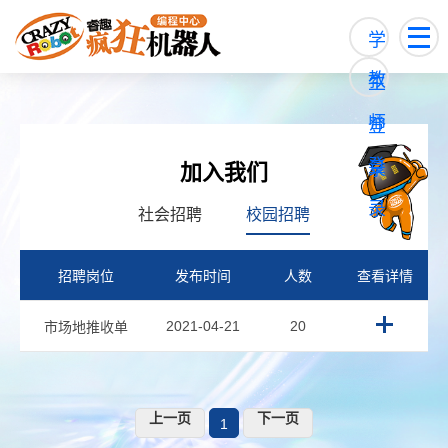
学
教
生
师
登
登
录
加入我们
录
社会招聘
校园招聘
招聘岗位
发布时间
人数
查看详情
2021-04-21
20
市场地推收单
上一页
下一页
1