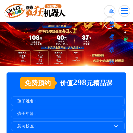
学
教
生
师
登
登
录
录
298
免费预约
价值
元精品课