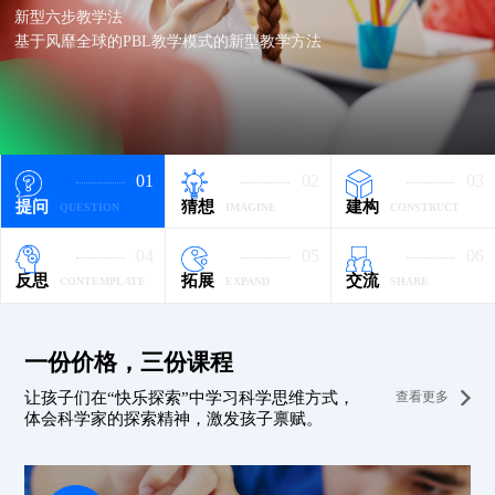
新型六步教学法
基于风靡全球的PBL教学模式的新型教学方法
01
02
03
提问
猜想
建构
04
05
06
反思
拓展
交流
一份价格，三份课程
让孩子们在“快乐探索”中学习科学思维方式，
查看更多
体会科学家的探索精神，激发孩子禀赋。