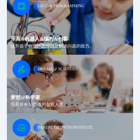
LEGO & PROGRAMMING
乐高&机器人&编程&创客
提升孩子创造性思维以及解决问题的能力。
DREAM @ SCIENTIST
QUESTION
IMAGINE
梦想@科学家
CONTEMPLATE
EXPAND
培养具有AI思维的创新人才
PARENT GROWTH INSTITUTE