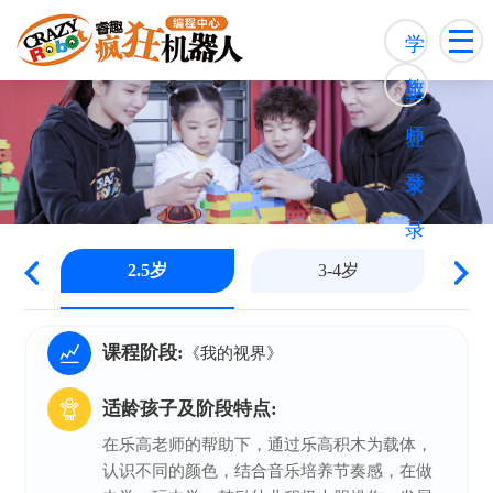
学
教
生
师
登
登
录
录
2.5岁
3-4岁
课程阶段:
《我的视界》
适龄孩子及阶段特点:
在乐高老师的帮助下，通过乐高积木为载体，
认识不同的颜色，结合音乐培养节奏感，在做