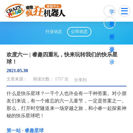
学
教
生
行业动态
公司动态
师
登
登
录
欢度六一 | 睿趣四重礼，快来玩转我们的快乐星
球！
录
2021.05.30
文章来源：
阅读次数：
1757
次
分享到
什么是快乐星球？一千个人也许会有一千种答案。对小朋
友们来说，有一个难忘的六一儿童节，一定是答案之一。
那么，打开时空隧道来一场穿越之旅，和小睿一起探索神
秘的快乐星球吧！
第一站 · 睿趣星球